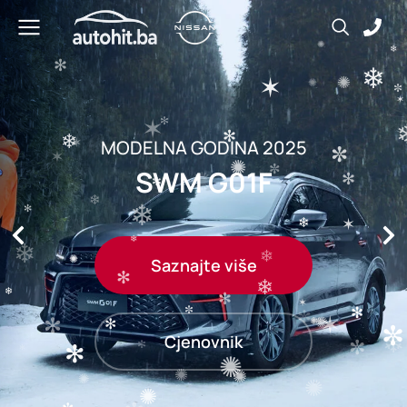
MODELNA GODINA 2025
SWM G01F
Saznajte više
Cjenovnik