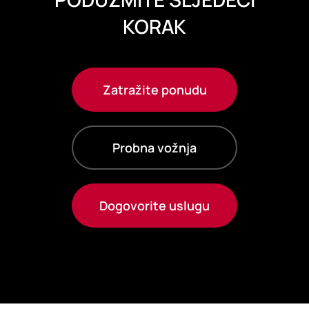
KORAK
Zatražite ponudu
Probna vožnja
Dogovorite uslugu