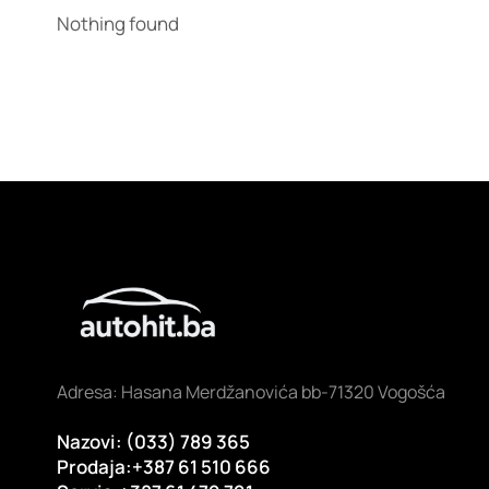
Nothing found
Adresa: Hasana Merdžanovića bb-71320 Vogošća
Nazovi: (033) 789 365
Prodaja:+387 61 510 666