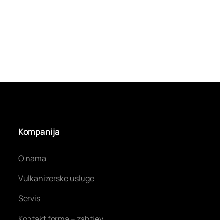
Kompanija
O nama
Vulkanizerske usluge
Servis
Kontakt forma – zahtjev