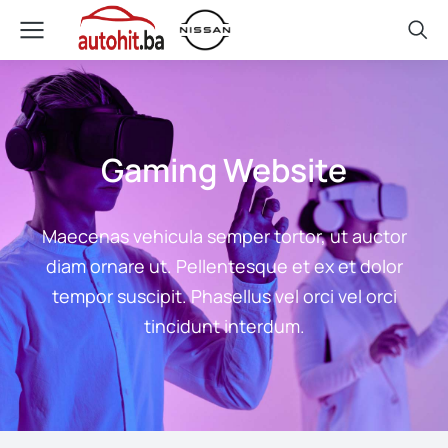
Gaming Website
Maecenas vehicula semper tortor, ut auctor
diam ornare ut. Pellentesque et ex et dolor
tempor suscipit. Phasellus vel orci vel orci
tincidunt interdum.